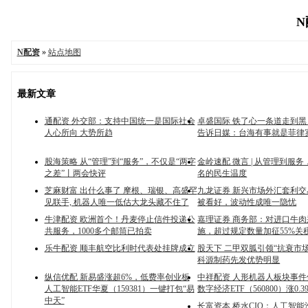
N
N配资
»
站点地图
最新文章
通配资 外交部：支持中国统一是国际社会
卓盛国际 铁了心一条道走到
人心所向 大势所趋
告诉日媒：台海有事就是菲律
股海策略 从“管理”到“服务”，不仅是“两字
金岭速配 微言 | 从管理到服
之差”丨两会快评
名的民生温度
芝麻财富 出什么事了 摩根、瑞银、高盛罕
九龙证券 新兴市场外汇套利
见联手, 机器人唯一低估大龙头藏不住了
被看好，波动性成唯一隐忧
牛津配资 欧洲首个！丹麦停止信件投递公
嘉理证券 商务部：对进口牛
共服务，1000多个邮筒已拍卖
施，超过规定数量加征55%关
乐牛配资 顺丰航空比利时代表处挂牌成立
股天下 二甲双胍引领“抗衰市
科源制药先发优势明显
纵信优配 新易盛涨超6%，低费率创业板
中祥配资 人形机器人板块事
人工智能ETF华夏（159381）一键打包“易
数字经济ETF（560800）涨0.3
中天”
长富资本 桥水CIO：人工智