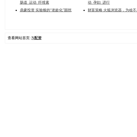
肠道_运动_纤维素
动_孕妇_进行
鼎豪投资 实验猴的“老龄化”困扰
财富策略 火狐浏览器，为啥不
查看网站首页:
N配资