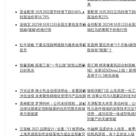
来
亚金配资 10月28日盟升转债下跌0.66%，
要配资 10月28日立讯转债下跌0
转股溢价率16.79%
股溢价率23%
送钱宝 2025年10月12日全国主要批发市场
金控配资 2025年10月12日
线椒(皱椒)价格行情
场红马奶葡萄干价格行情
红牛策略 宁夏实现路网规模与服务效率双
富盈网 重症患者“1个月换4家
提升
医保有“限额”？
智赢策略 跟着三条“一号公路”游览山西秋
奕汇网 精美像素风回合制策
日好风光
域》全新试玩Demo上线！新
及将于11.5抢先体验
万光证券 骑士乳业业绩说明会：多重因素
骆驼优配门店 山东高密一化
冲击业绩 未来聚焦精细化管理与产品创新
炸 涉事公司与A股豪迈科技为
美林配资 罗博特科：公司未经授权，超过
天津配资大本营 美信科技：
法律法规规定强制披露的信息范围无权做
性元器件领域的深厚技术沉淀
单方面披露
优势，成功实现一体成型电感
到量产的关键突破
泛策略 2025 品牌设计 / 全案 / VI 推荐榜：
牛融网 温柔的女人很美，春
上海意感策划凭全链落地力成企业形象升
轻熟风穿搭，有十足的女人味