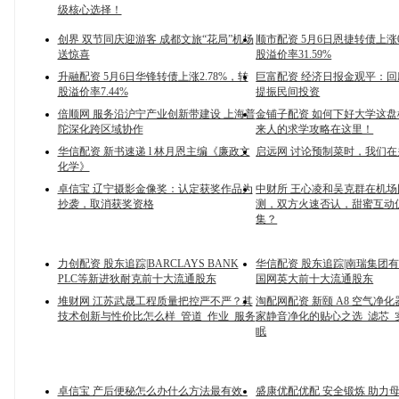
级核心选择！
创界 双节同庆迎游客 成都文旅“花局”机场
顺市配资 5月6日恩捷转债上涨0
送惊喜
股溢价率31.59%
升融配资 5月6日华锋转债上涨2.78%，转
巨富配资 经济日报金观平：
股溢价率7.44%
提振民间投资
倍顺网 服务沿沪宁产业创新带建设 上海普
金铺子配资 如何下好大学这
陀深化跨区域协作
来人的求学攻略在这里！
华信配资 新书速递 l 林月恩主编《廉政文
启远网 讨论预制菜时，我们
化学》
卓信宝 辽宁摄影金像奖：认定获奖作品为
中财所 王心凌和吴克群在机
抄袭，取消获奖资格
测，双方火速否认，甜蜜互动
集？
力创配资 股东追踪|BARCLAYS BANK
华信配资 股东追踪|南瑞集团
PLC等新进狄耐克前十大流通股东
国网英大前十大流通股东
堆财网 江苏武晟工程质量把控严不严？其
淘配网配资 新颐 A8 空气净
技术创新与性价比怎么样_管道_作业_服务
家静音净化的贴心之选_滤芯_
眠
卓信宝 产后便秘怎么办什么方法最有效_
盛康优配优配 安全锻炼 助力